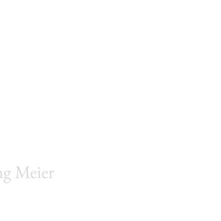
ng
Meier